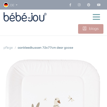
DE
blogs
pflege
aankleedkussen 72x77cm dear goose