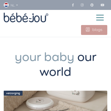
NL
blogs
your baby
our
world
verzorging