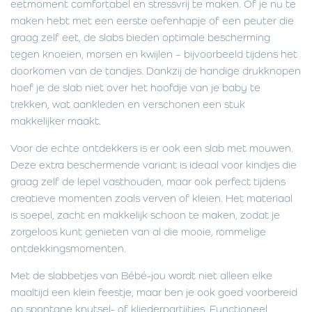
eetmoment comfortabel en stressvrij te maken. Of je nu te
maken hebt met een eerste oefenhapje of een peuter die
graag zelf eet, de slabs bieden optimale bescherming
tegen knoeien, morsen en kwijlen – bijvoorbeeld tijdens het
doorkomen van de tandjes. Dankzij de handige drukknopen
hoef je de slab niet over het hoofdje van je baby te
trekken, wat aankleden en verschonen een stuk
makkelijker maakt.
Voor de echte ontdekkers is er ook een slab met mouwen.
Deze extra beschermende variant is ideaal voor kindjes die
graag zelf de lepel vasthouden, maar ook perfect tijdens
creatieve momenten zoals verven of kleien. Het materiaal
is soepel, zacht en makkelijk schoon te maken, zodat je
zorgeloos kunt genieten van al die mooie, rommelige
ontdekkingsmomenten.
Met de slabbetjes van Bébé-jou wordt niet alleen elke
maaltijd een klein feestje, maar ben je ook goed voorbereid
op spontane knutsel- of kliederpartijtjes. Functioneel,