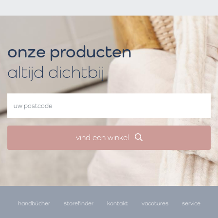
onze producten
altijd dichtbij
vind een winkel
handbücher
storefinder
kontakt
vacatures
service