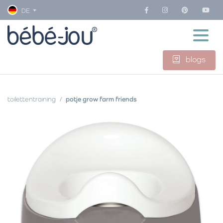
DE
blogs
toilettentraining
potje grow farm friends