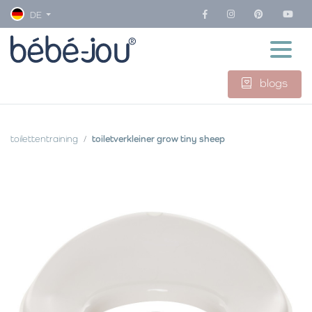
DE
blogs
toilettentraining
toiletverkleiner grow tiny sheep