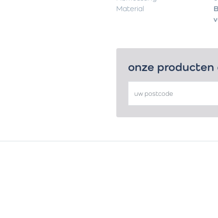
Material
B
v
onze producten