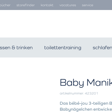
bücher
storefinder
kontakt
vacatures
service
ssen & trinken
toilettentraining
schlafe
Baby Manik
artikelnummer: 423201
Das bébé-jou 3-teiligen 
Babynägelchen entwickelt