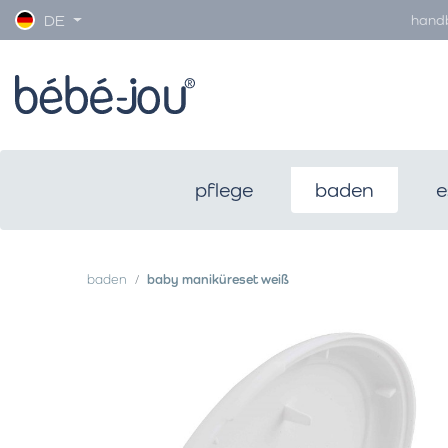
hand
DE
pflege
baden
e
baden
baby maniküreset weiß