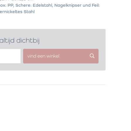
ox: PP, Schere: Edelstahl, Nagelknipser und Feil:
ernickeltes Stahl
altijd dichtbij
vind een winkel