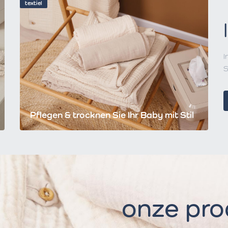
textiel
I
S
Pflegen & trocknen Sie Ihr Baby mit Stil
onze pr