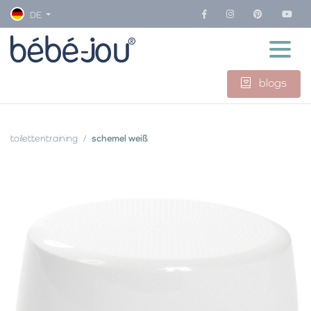
DE
blogs
toilettentraining
schemel weiß