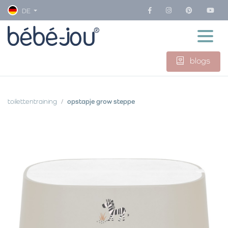
DE
blogs
toilettentraining
opstapje grow steppe