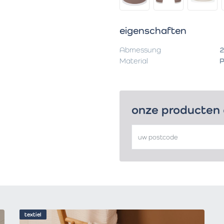
eigenschaften
Abmessung
2
Material
P
onze producten
textiel