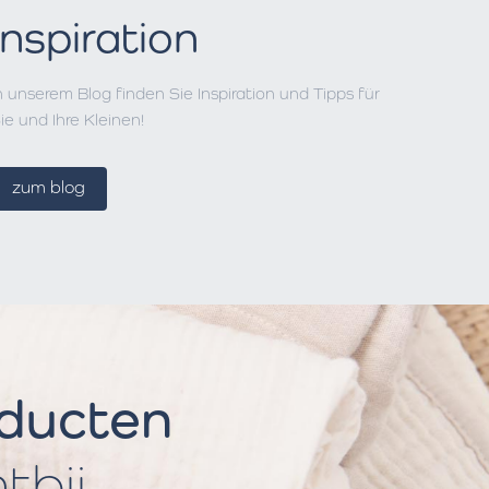
Inspiration
n unserem Blog finden Sie Inspiration und Tipps für
ie und Ihre Kleinen!
zum blog
oducten
htbij