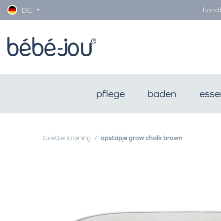
hand
DE
pflege
baden
esse
toilettentraining
opstapje grow chalk brown