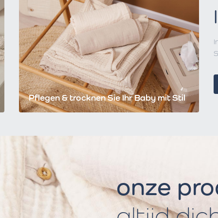
I
S
Pflegen & trocknen Sie Ihr Baby mit Stil
onze pr
altijd dic