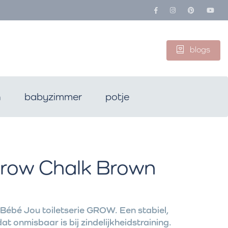
blogs
n
babyzimmer
potje
row Chalk Brown
 Bébé Jou toiletserie GROW. Een stabiel,
dat onmisbaar is bij zindelijkheidstraining.