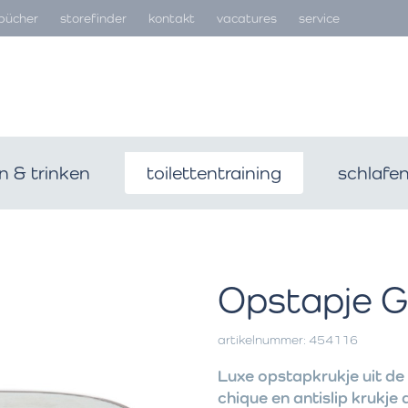
bücher
storefinder
kontakt
vacatures
service
n & trinken
toilettentraining
schlafe
Opstapje G
artikelnummer: 454116
Luxe opstapkrukje uit de
chique en antislip krukje 