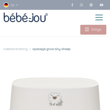
DE
blogs
toilettentraining
opstapje grow tiny sheep