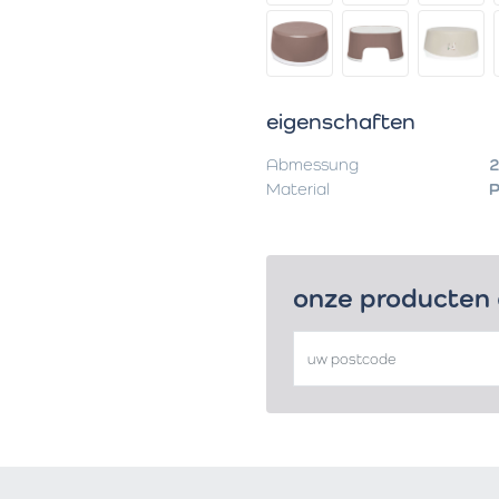
eigenschaften
Abmessung
2
Material
P
onze producten