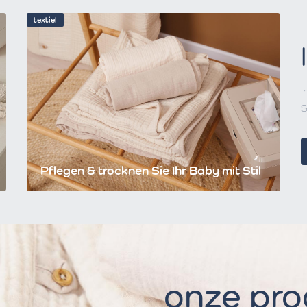
textiel
I
S
Pflegen & trocknen Sie Ihr Baby mit Stil
onze pr