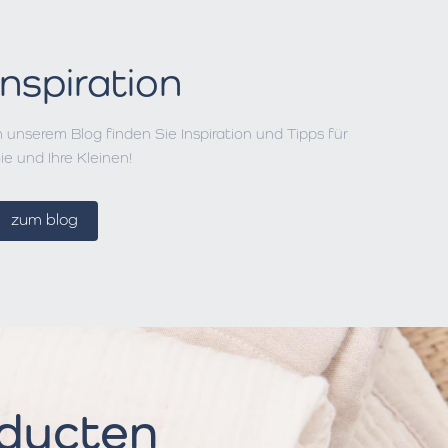
Inspiration
n unserem Blog finden Sie Inspiration und Tipps für
ie und Ihre Kleinen!
zum blog
oducten