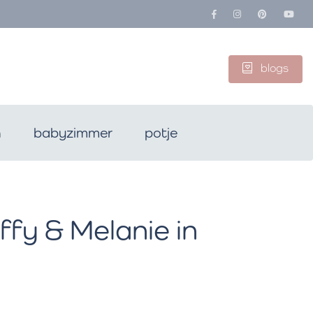
blogs
n
babyzimmer
potje
fy & Melanie in