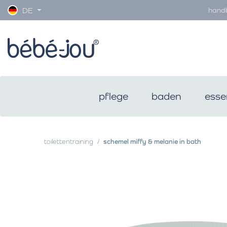
hand
DE
pflege
baden
esse
toilettentraining
schemel miffy & melanie in bath