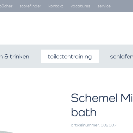
bücher
storefinder
kontakt
vacatures
service
n & trinken
toilettentraining
schlafe
Schemel Mif
bath
artikelnummer: 602607