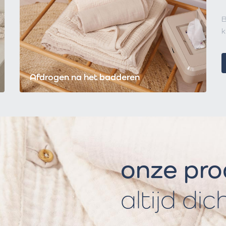
B
k
Afdrogen na het badderen
onze pr
altijd dic