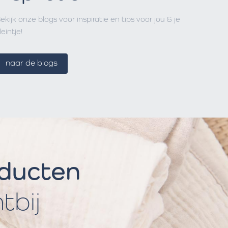
ekijk onze blogs voor inspiratie en tips voor jou & je
leintje!
naar de blogs
oducten
htbij