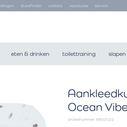
idingen
storefinder
contact
vacatures
service
eten & drinken
toilettraining
slapen
Aankleedk
Ocean Vib
artikelnummer: 6802022