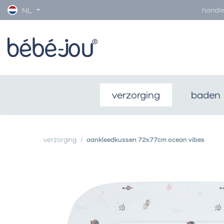
handle
NL
verzorging
baden
verzorging
aankleedkussen 72x77cm ocean vibes