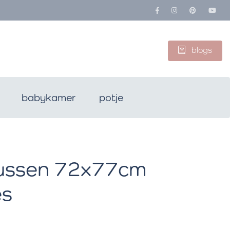
blogs
babykamer
potje
ussen 72x77cm
es