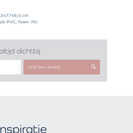
2x77x6,5 cm
oil: PVC; foam: PU
altijd dichtbij
vind een winkel
Inspiratie