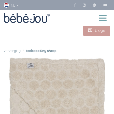
NL
blogs
verzorging
badcape tiny sheep