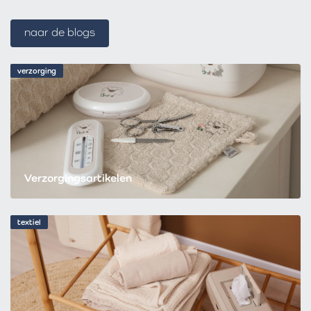
naar de blogs
verzorging
Verzorgingsartikelen
textiel