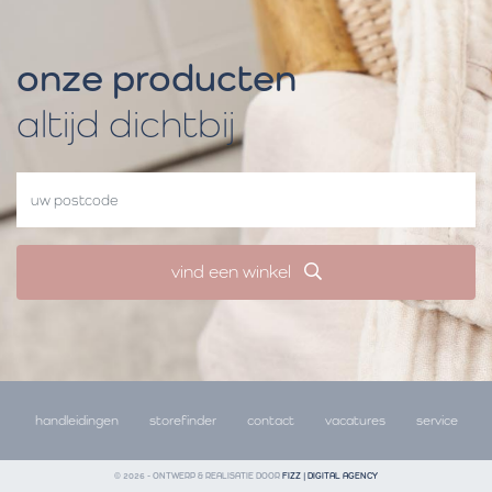
onze producten
altijd dichtbij
vind een winkel
handleidingen
storefinder
contact
vacatures
service
© 2026 - ONTWERP & REALISATIE DOOR
FIZZ | DIGITAL AGENCY