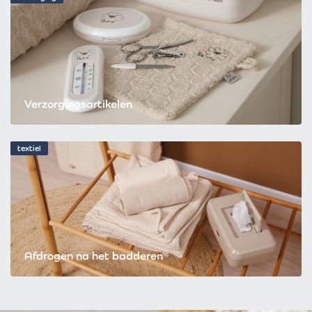
Verzorgingsartikelen
textiel
Afdrogen na het badderen