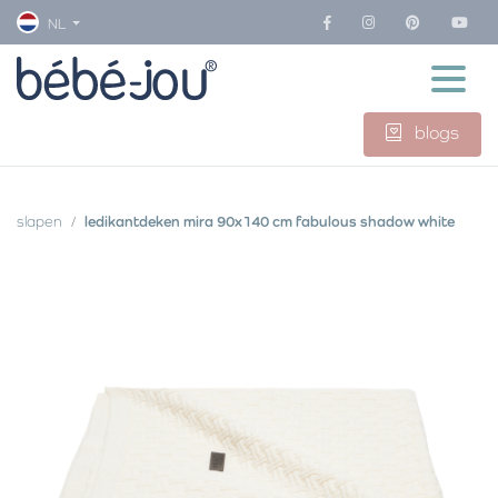
NL
blogs
slapen
ledikantdeken mira 90x140 cm fabulous shadow white