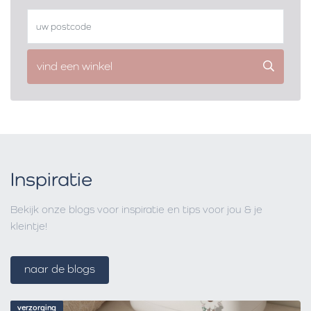
vind een winkel
Inspiratie
Bekijk onze blogs voor inspiratie en tips voor jou & je
kleintje!
naar de blogs
verzorging