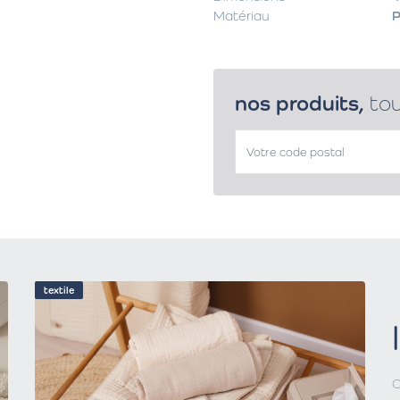
Matériau
P
nos produits,
to
textile
C