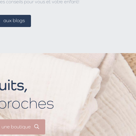
es conseils pour vous et votre enfant!
aux blogs
its,
 proches
r une boutique