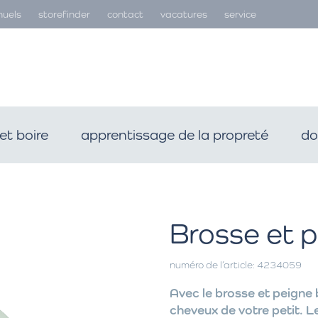
uels
storefinder
contact
vacatures
service
et boire
apprentissage de la propreté
do
Brosse et 
numéro de l’article: 4234059
Avec le brosse et peigne 
cheveux de votre petit. 