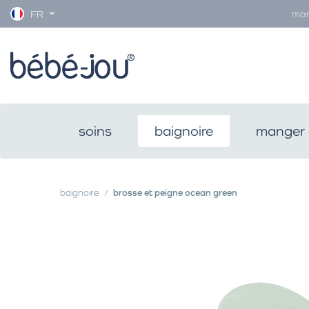
man
FR
soins
baignoire
manger 
baignoire
brosse et peigne ocean green