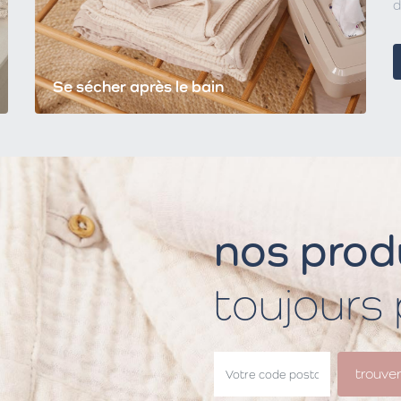
d
Se sécher après le bain
nos produ
toujours
trouve