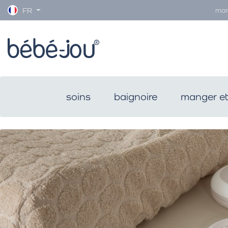
man
FR
soins
baignoire
manger et