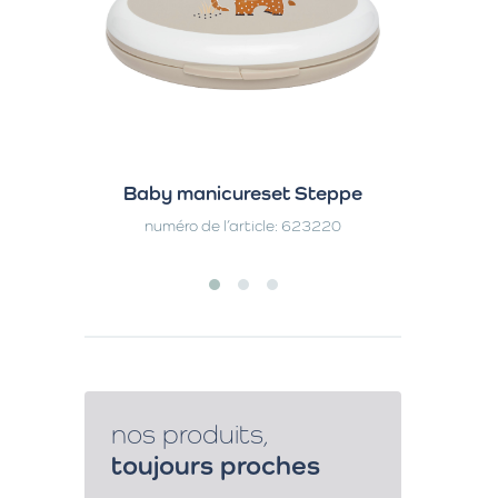
Baby manicureset Steppe
Ka
numéro de l’article: 623220
numé
nos produits,
toujours proches