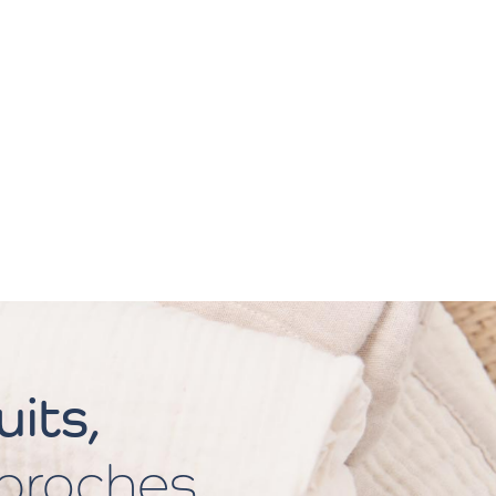
its,
 proches