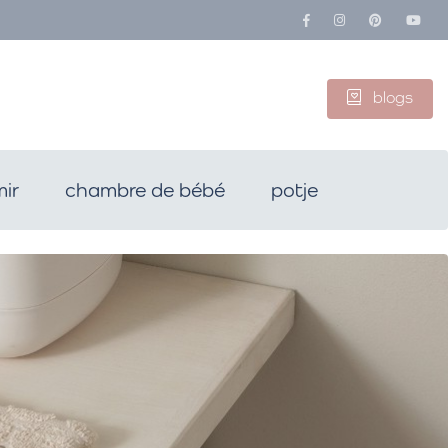
blogs
ir
chambre de bébé
potje