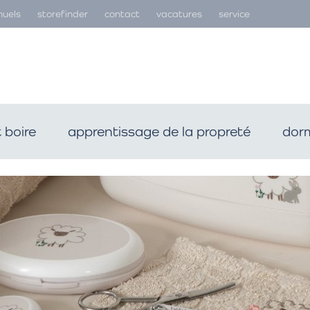
uels
storefinder
contact
vacatures
service
 boire
apprentissage de la propreté
dorm