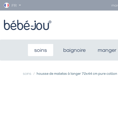
man
FR
soins
baignoire
manger 
soins
housse de matelas à langer 72x44 cm pure cotton