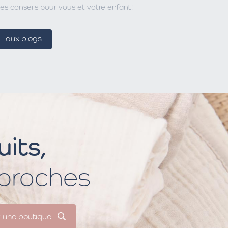
es conseils pour vous et votre enfant!
aux blogs
its,
 proches
r une boutique