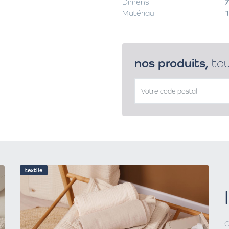
Dimens
7
Matériau
1
nos produits,
to
textile
C