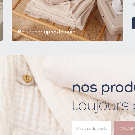
d
Se sécher après le bain
nos produ
toujours
trouve