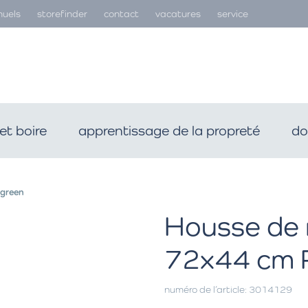
uels
storefinder
contact
vacatures
service
et boire
apprentissage de la propreté
do
 green
Housse de 
72x44 cm 
numéro de l’article: 3014129