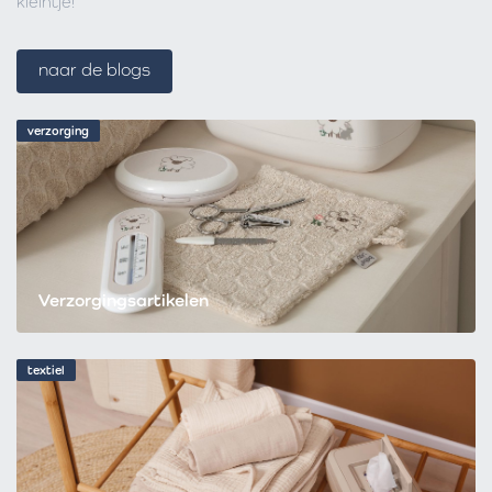
kleintje!
naar de blogs
verzorging
Verzorgingsartikelen
textiel