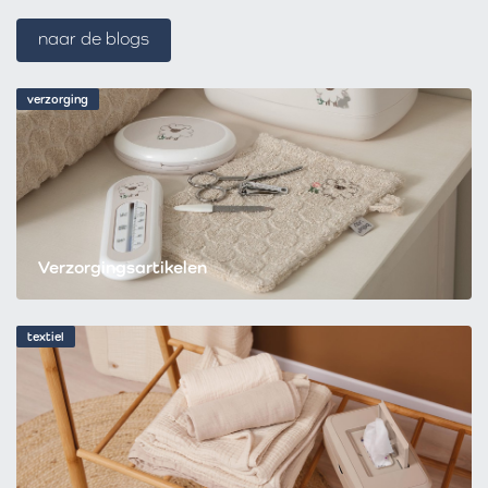
naar de blogs
verzorging
Verzorgingsartikelen
textiel