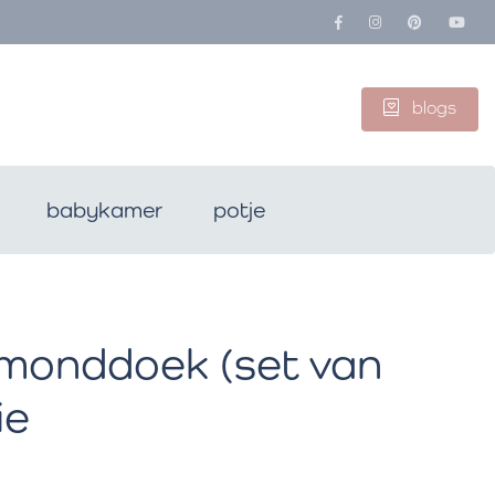
blogs
babykamer
potje
 monddoek (set van
ie