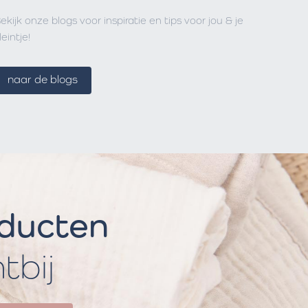
ekijk onze blogs voor inspiratie en tips voor jou & je
leintje!
naar de blogs
oducten
htbij