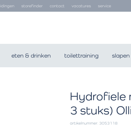
idingen
storefinder
contact
vacatures
service
eten & drinken
toilettraining
slapen
Hydrofiele
3 stuks) Oll
artikelnummer: 3053118