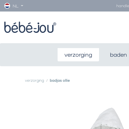
handle
NL
verzorging
baden
verzorging
badjas ollie