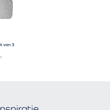
t van 3
18
Inspiratie