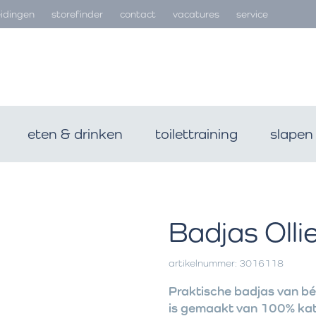
idingen
storefinder
contact
vacatures
service
eten & drinken
toilettraining
slapen
Badjas Olli
artikelnummer: 3016118
Praktische badjas van bé
is gemaakt van 100% kato