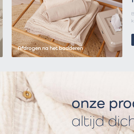
B
k
Afdrogen na het badderen
onze pr
altijd dic