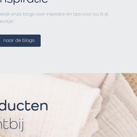
ekijk onze blogs voor inspiratie en tips voor jou & je
leintje!
naar de blogs
oducten
htbij