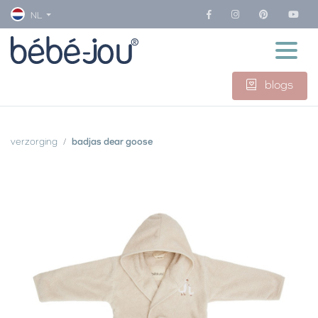
NL
blogs
verzorging
badjas dear goose