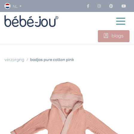
NL
blogs
verzorging
badjas pure cotton pink