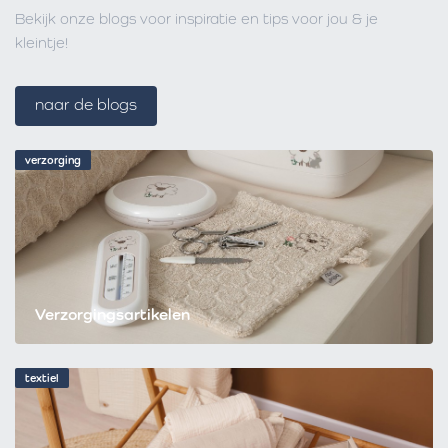
Bekijk onze blogs voor inspiratie en tips voor jou & je
kleintje!
naar de blogs
verzorging
Verzorgingsartikelen
textiel