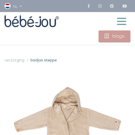
NL
blogs
verzorging
badjas steppe