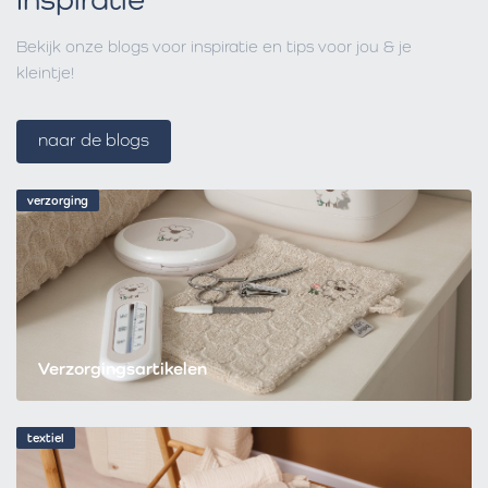
Bekijk onze blogs voor inspiratie en tips voor jou & je
kleintje!
naar de blogs
verzorging
Verzorgingsartikelen
textiel