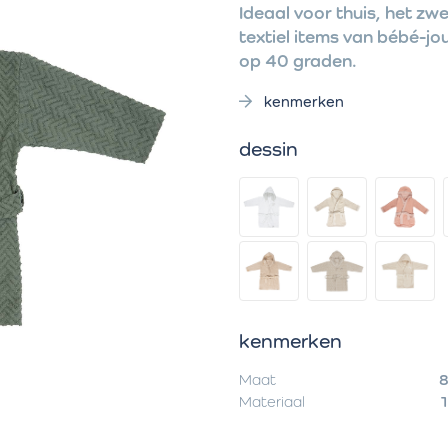
Ideaal voor thuis, het zw
textiel items van bébé-jo
op 40 graden.
kenmerken
dessin
kenmerken
Maat
8
Materiaal
1