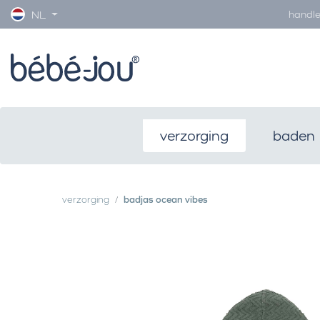
handle
NL
verzorging
baden
verzorging
badjas ocean vibes