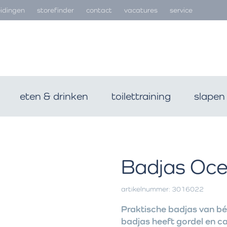
idingen
storefinder
contact
vacatures
service
eten & drinken
toilettraining
slapen
Badjas Oce
artikelnummer: 3016022
Praktische badjas van béb
badjas heeft gordel en c