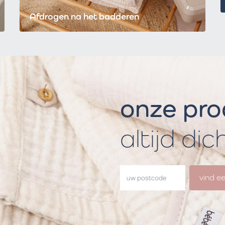
Afdrogen na het badderen
onze pr
altijd dic
vind e