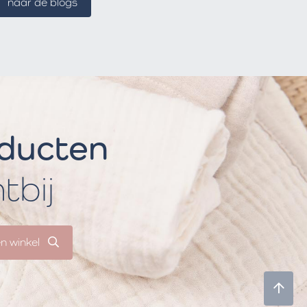
naar de blogs
oducten
htbij
en winkel