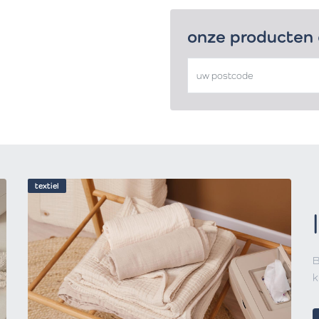
onze producten
textiel
B
k