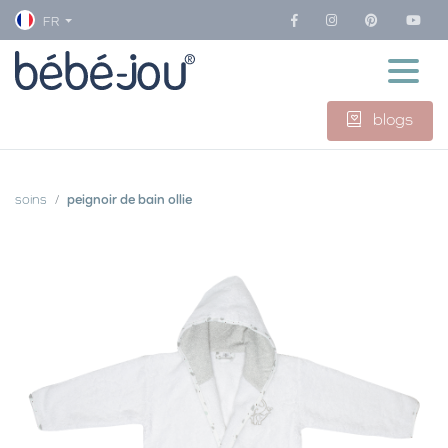
FR
blogs
soins
peignoir de bain ollie