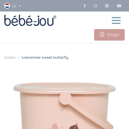
NL
blogs
baden
luieremmer sweet butterfly