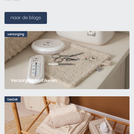
naar de blogs
verzorging
Verzorgingsartikelen
textiel