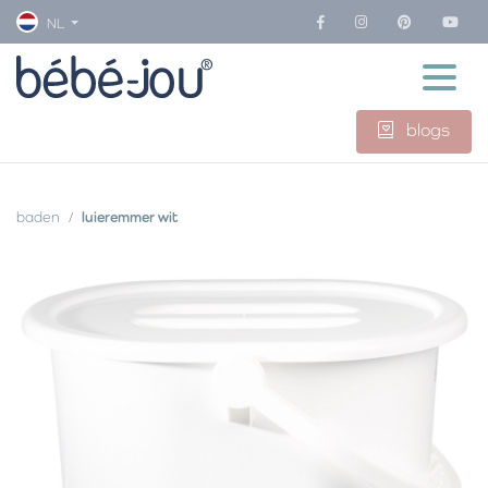
NL
blogs
baden
luieremmer wit