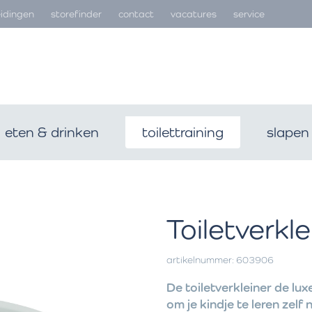
idingen
storefinder
contact
vacatures
service
eten & drinken
toilettraining
slapen
Toiletverkl
artikelnummer: 603906
De toiletverkleiner de lux
om je kindje te leren zelf 