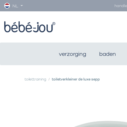
handle
NL
verzorging
baden
toilettraining
toiletverkleiner de luxe sepp