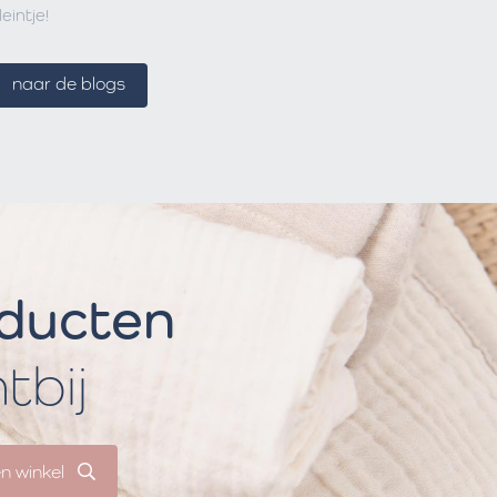
leintje!
naar de blogs
oducten
htbij
en winkel