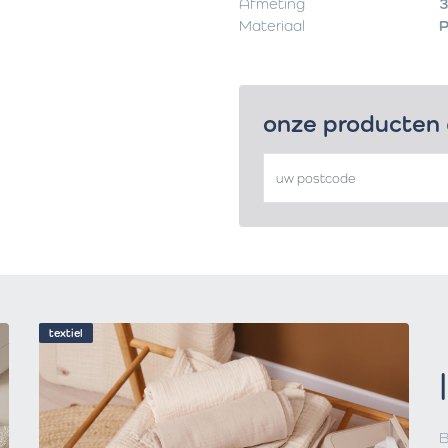
Afmeting
3
Materiaal
P
onze producten
textiel
B