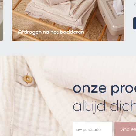
k
Afdrogen na het badderen
onze pr
altijd dic
vind e