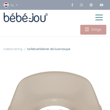
NL
blogs
toilettraining
toiletverkleiner de luxe taupe