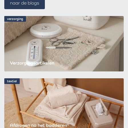
naar de blogs
verzorging
Verzorgingsartikelen
textiel
Afdrogen na het badderen