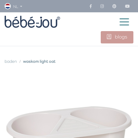
NL
blogs
baden
waskom light oat