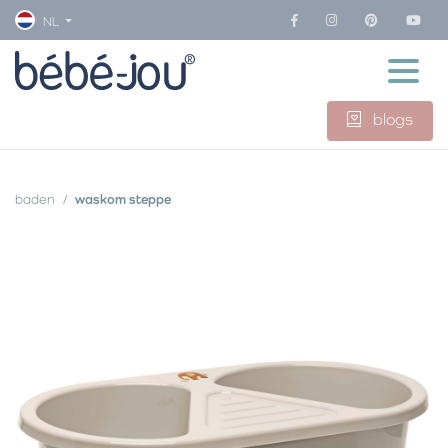
NL
blogs
baden
waskom steppe