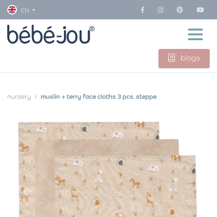
EN
blogs
nursery
muslin + terry face cloths 3 pcs. steppe