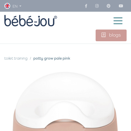
EN
blogs
toilet training
potty grow pale pink