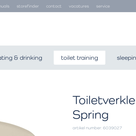
uals
storefinder
contact
vacatures
service
ating & drinking
toilet training
sleepi
Toiletverkle
Spring
artikel number: 6039027