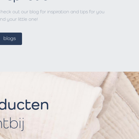
heck out our blog for inspiration and tips for you
nd your little one!
blogs
oducten
htbij