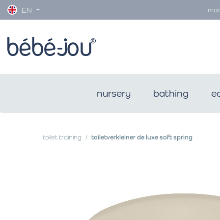
man
EN
nursery
bathing
e
toilet training
toiletverkleiner de luxe soft spring