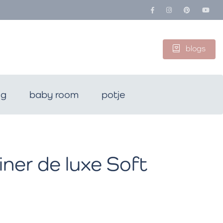
blogs
ng
baby room
potje
iner de luxe Soft