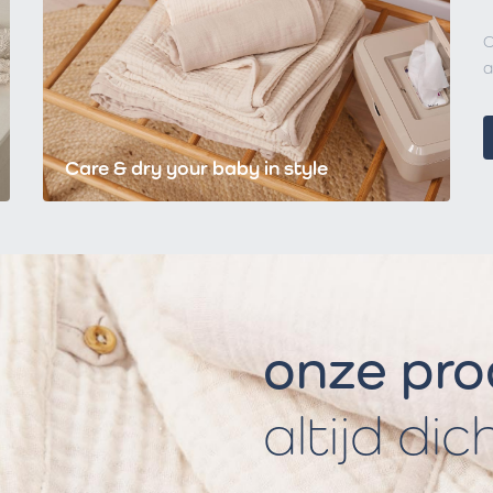
C
a
Care & dry your baby in style
onze pr
altijd dic