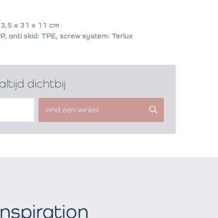
3,5 x 31 x 11 cm
P, anti skid: TPE, screw system: Terlux
altijd dichtbij
vind een winkel
Inspiration