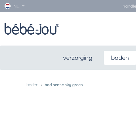
handle
NL
verzorging
baden
baden
bad sense sky green