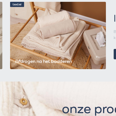
textiel
B
k
Afdrogen na het badderen
onze pr