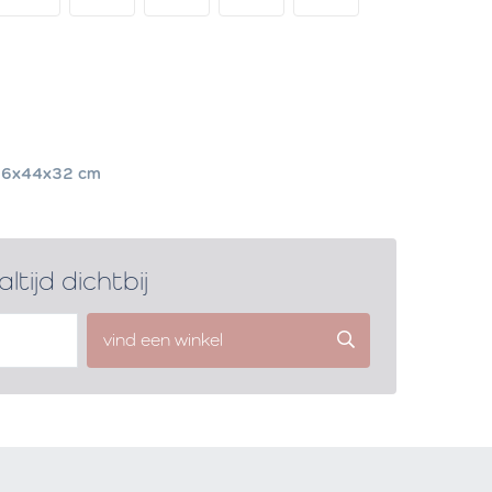
86x44x32 cm
altijd dichtbij
vind een winkel