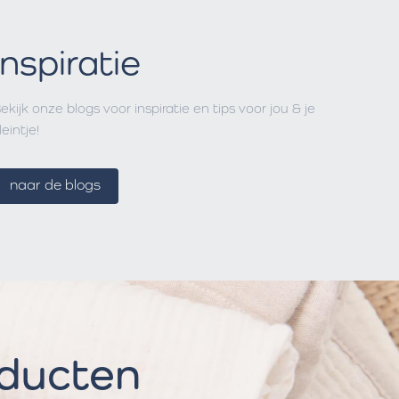
Inspiratie
ekijk onze blogs voor inspiratie en tips voor jou & je
leintje!
naar de blogs
oducten