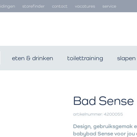
idingen
storefinder
contact
vacatures
service
eten & drinken
toilettraining
slapen
Bad Sense
artikelnummer: 4200055
Design, gebruiksgemak en
babybad Sense voor jou e