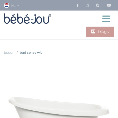
NL
blogs
baden
bad sense wit