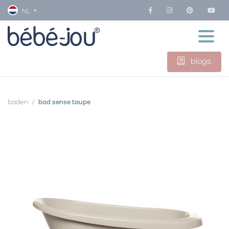
NL
blogs
baden
bad sense taupe