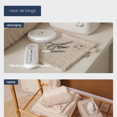
naar de blogs
verzorging
Verzorgingsartikelen
textiel