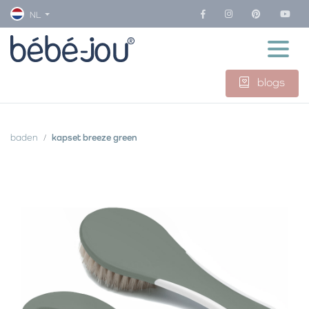
NL
blogs
baden
kapset breeze green