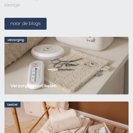
kleintje!
naar de blogs
verzorging
Verzorgingsartikelen
textiel