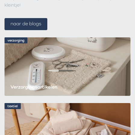
kleintje!
naar de blogs
verzorging
Verzorgingsartikelen
textiel