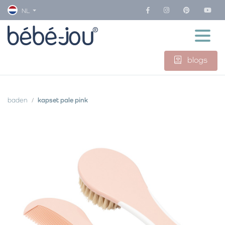
NL
blogs
baden
kapset pale pink