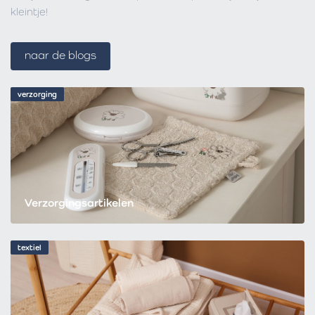
kleintje!
naar de blogs
verzorging
Verzorgingsartikelen
textiel