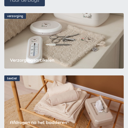
naar de blogs
verzorging
Verzorgingsartikelen
textiel
Afdrogen na het badderen