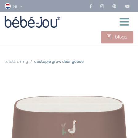
NL
blogs
toilettraining
opstapje grow dear goose