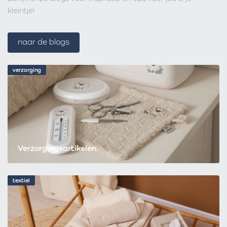
kleintje!
naar de blogs
verzorging
Verzorgingsartikelen
textiel