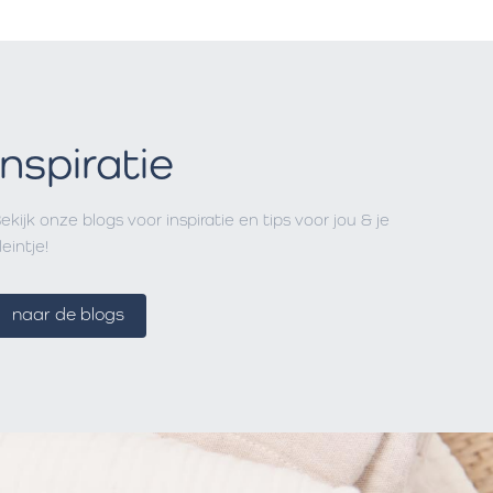
Inspiratie
ekijk onze blogs voor inspiratie en tips voor jou & je
leintje!
naar de blogs