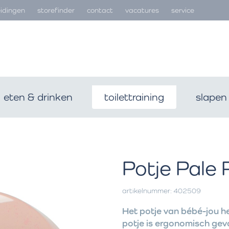
idingen
storefinder
contact
vacatures
service
eten & drinken
toilettraining
slapen
Potje Pale 
artikelnummer: 402509
Het potje van bébé-jou he
potje is ergonomisch gev