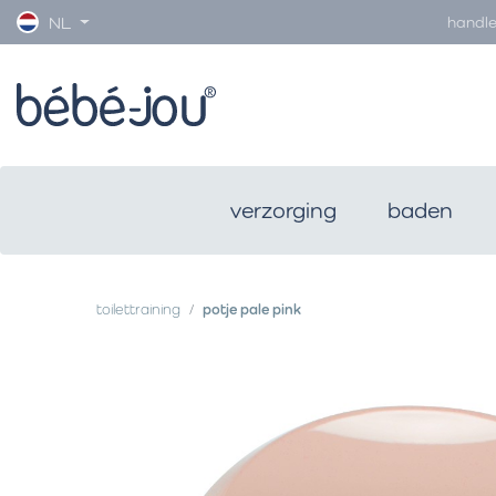
handle
NL
verzorging
baden
toilettraining
potje pale pink