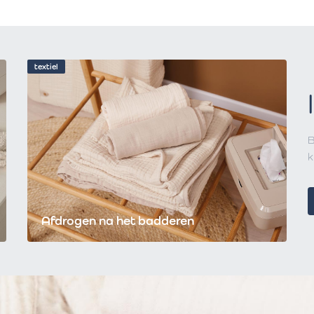
textiel
B
k
Afdrogen na het badderen