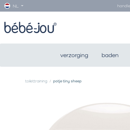
handle
NL
verzorging
baden
toilettraining
potje tiny sheep