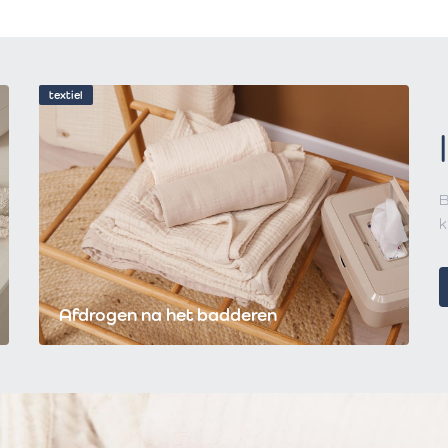
textiel
B
k
Afdrogen na het badderen