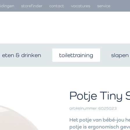
idingen
storefinder
contact
vacatures
service
eten & drinken
toilettraining
slapen
Potje Tiny
artikelnummer: 6025023
Het potje van bébé-jou he
potje is ergonomisch gev