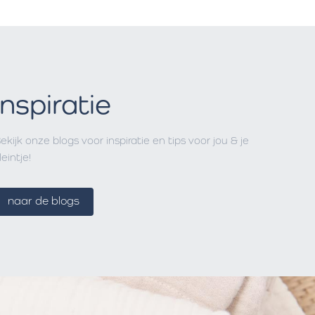
Inspiratie
ekijk onze blogs voor inspiratie en tips voor jou & je
leintje!
naar de blogs