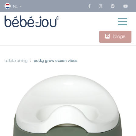
NL
blogs
toilettraining
potty grow ocean vibes