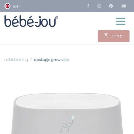
EN
blogs
toilet training
opstapje grow ollie