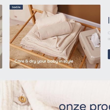
textile
C
a
Care & dry your baby in style
onze pr