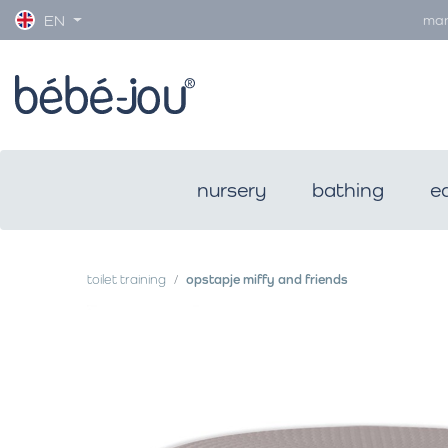
man
EN
nursery
bathing
e
toilet training
opstapje miffy and friends