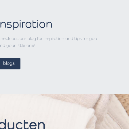
Inspiration
heck out our blog for inspiration and tips for you
nd your little one!
blogs
oducten