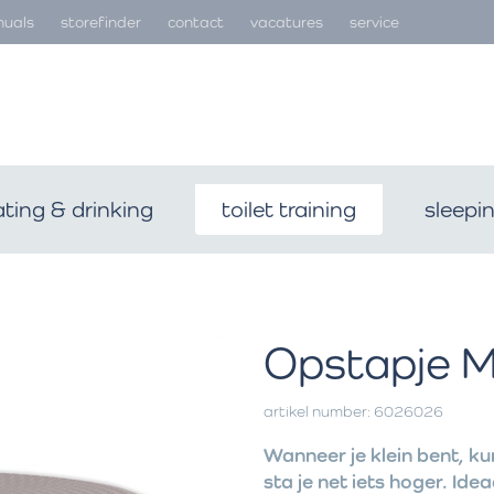
uals
storefinder
contact
vacatures
service
ating & drinking
toilet training
sleepi
Opstapje M
artikel number: 6026026
Wanneer je klein bent, kun
sta je net iets hoger. Idea