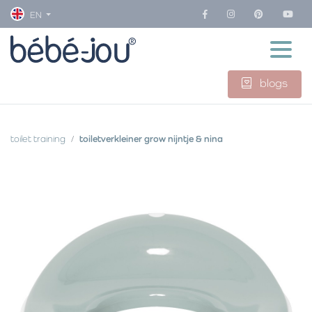
EN
blogs
toilet training
toiletverkleiner grow nijntje & nina