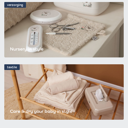
verzorging
Nursery in style
textile
Care & dry your baby in style